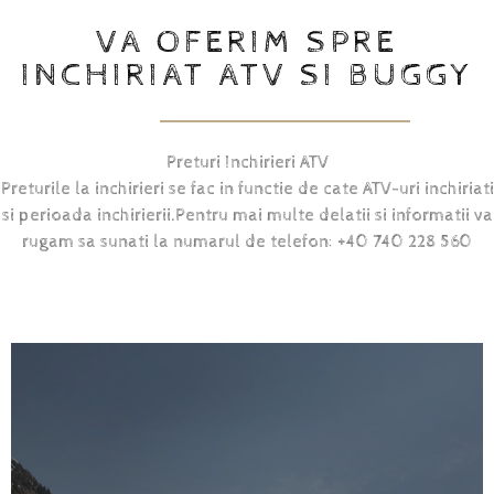
VA OFERIM SPRE
INCHIRIAT ATV SI BUGGY
Preturi Inchirieri ATV
Preturile la inchirieri se fac in functie de cate ATV-uri inchiriati
si perioada inchirierii.Pentru mai multe delatii si informatii va
rugam sa sunati la numarul de telefon: +40 740 228 560